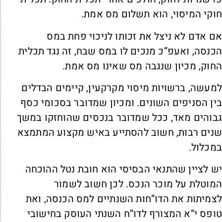
וקי המיסוי, הוא תשלום מס אמת.
ם אדם לא ניצל את זכותו לניכוי פחת במס
כנסה, ואעפ”כ מנכים לו במס שבח, זה נגד תכלית
חוק, מכיון שנגבה מס שאינו מס אמת.
מעשה, ברשויות מיסוי מקרקעין, קיימים הבדלים
ין הסניפים השונים. ומכיון שמדובר בסכומי כסף
בוהים מאד, ככל שמדובר בנכסים שהוחזקו במשך
נים רבות, חשוב להסתייע באיש מקצוע המתמצא
מכלול.
ש לציין שהתנאי הבסיסי הוא חובת נטל ההוכחה
מוטלת על מוכר הנכס. לכן חשוב לשמור
צמיתות את הדו”חות השנתיים למס הכנסה, ואת
ופס י”א המצורף לדו”ח השנתי העוסק בחישובי